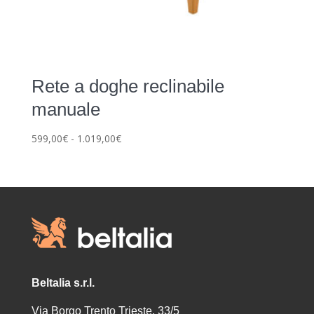
Rete a doghe reclinabile
manuale
Fascia
599,00
€
-
1.019,00
€
di
prezzo:
da
599,00€
a
1.019,00€
Beltalia s.r.l.
Via Borgo Trento Trieste, 33/5