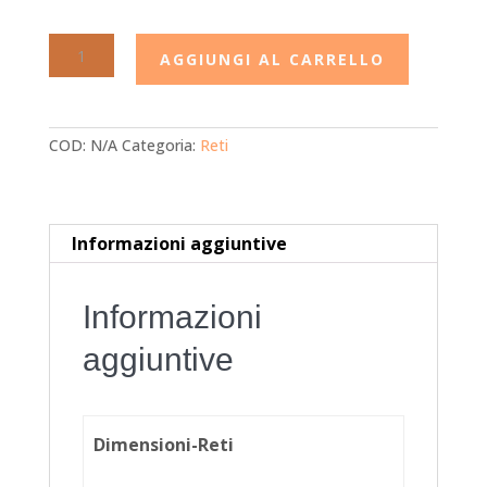
Rete
AGGIUNGI AL CARRELLO
a
doghe
anti
reflusso
COD:
N/A
Categoria:
Reti
quantità
Informazioni aggiuntive
Informazioni
aggiuntive
Dimensioni-Reti