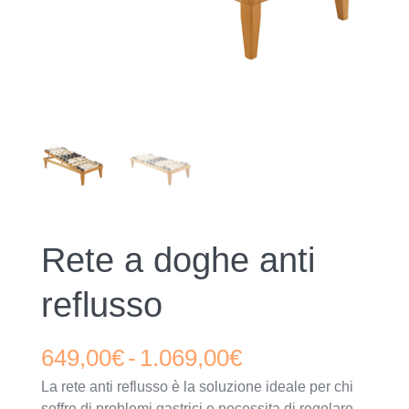
Rete a doghe anti
reflusso
Fascia
649,00
€
-
1.069,00
€
La rete anti reflusso è la soluzione ideale per chi
di
soffre di problemi gastrici e necessita di regolare