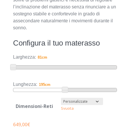
prezzo:
l’inclinazione del materasso senza rinunciare a un
sostegno stabile e confortevole in grado di
da
assecondare naturalmente i movimenti durante il
649,00€
sonno.
a
Configura il tuo materasso
1.069,00€
Larghezza:
Lunghezza:
Dimensioni-Reti
Svuota
649,00
€