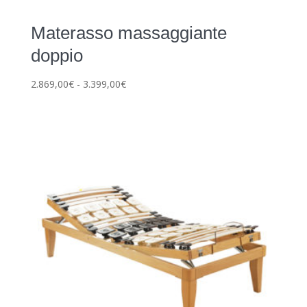
Materasso massaggiante
doppio
Fascia
2.869,00
€
-
3.399,00
€
di
prezzo:
da
2.869,00€
a
3.399,00€