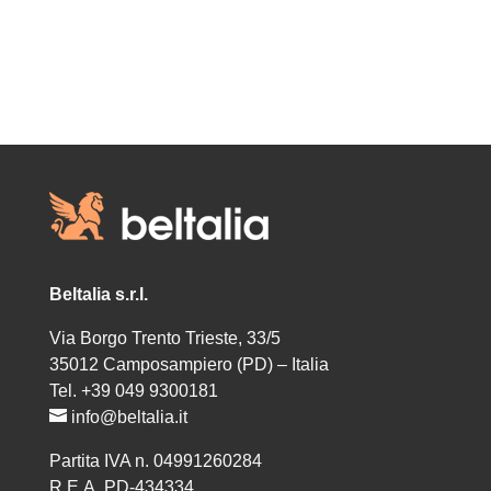
Beltalia s.r.l.
Via Borgo Trento Trieste, 33/5
35012 Camposampiero (PD) – Italia
Tel. +39 049 9300181
info@beltalia.it
Partita IVA n. 04991260284
R.E.A. PD-434334