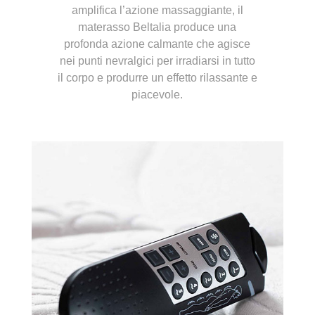
amplifica l’azione massaggiante, il
materasso Beltalia produce una
profonda azione calmante che agisce
nei punti nevralgici per irradiarsi in tutto
il corpo e produrre un effetto rilassante e
piacevole.