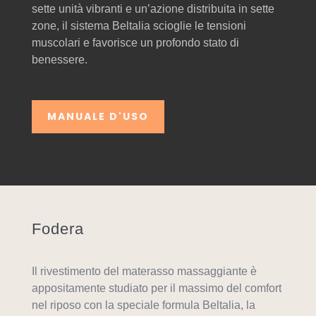
sette unità vibranti e un’azione distribuita in sette
zone, il sistema Beltalia scioglie le tensioni
muscolari e favorisce un profondo stato di
benessere.
MANUALE D'USO
Fodera
Il rivestimento del materasso massaggiante è
appositamente studiato per il massimo del comfort
nel riposo con la speciale formula Beltalia, la