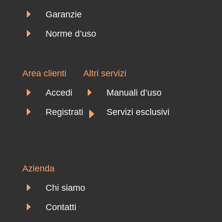
E
Garanzie
E
Norme d’uso
Area clienti
Altri servizi
E
E
Accedi
Manuali d’uso
E
E
Registrati
Servizi esclusivi
Azienda
E
Chi siamo
E
Contatti