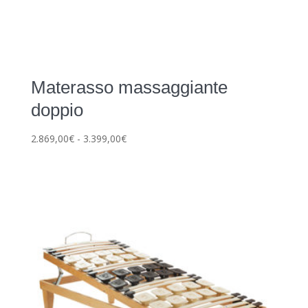
Materasso massaggiante
doppio
Fascia
2.869,00
€
-
3.399,00
€
di
prezzo:
da
2.869,00€
a
3.399,00€