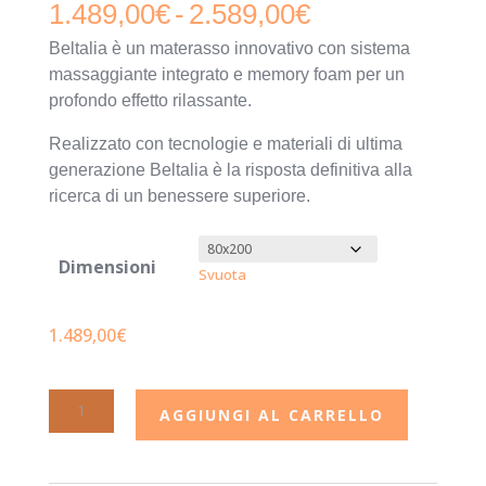
Fascia
1.489,00
€
-
2.589,00
€
Beltalia è un materasso innovativo con sistema
di
massaggiante integrato e memory foam per un
prezzo:
profondo effetto rilassante.
da
Realizzato con tecnologie e materiali di ultima
generazione Beltalia è la risposta definitiva alla
1.489,00€
ricerca di un benessere superiore.
a
2.589,00€
Dimensioni
Svuota
1.489,00
€
Materasso
AGGIUNGI AL CARRELLO
massaggiante
singolo
quantità