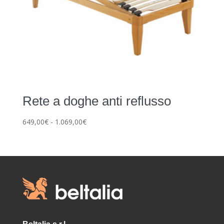
Rete a doghe anti reflusso
Fascia
649,00
€
-
1.069,00
€
di
prezzo:
da
649,00€
a
1.069,00€