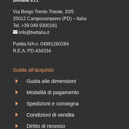
Beltalia s.r.l.
Via Borgo Trento Trieste, 33/5
35012 Camposampiero (PD) – Italia
Tel. +39 049 9300181
info@beltalia.it
Partita IVA n. 04991260284
R.E.A. PD-434334
Guida all’acquisto
E
Guida alle dimensioni
E
Modalità di pagamento
E
Spedizioni e consegna
E
Condizioni di vendita
E
Diritto di recesso