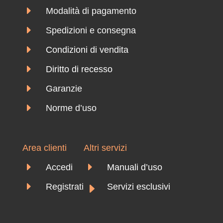
E
Modalità di pagamento
E
Spedizioni e consegna
E
Condizioni di vendita
E
Diritto di recesso
E
Garanzie
E
Norme d’uso
Area clienti
Altri servizi
E
E
Accedi
Manuali d’uso
E
E
Registrati
Servizi esclusivi