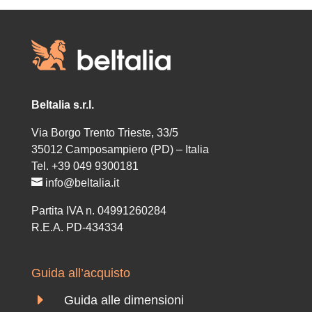
2.589,00€
2.869,00€
a
3.399,00€
Beltalia s.r.l.
Via Borgo Trento Trieste, 33/5
35012 Camposampiero (PD) – Italia
Tel. +39 049 9300181
info@beltalia.it
Partita IVA n. 04991260284
R.E.A. PD-434334
Guida all’acquisto
E
Guida alle dimensioni