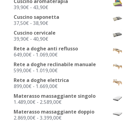
Cuscino aromaterapia
Fascia
39,90
€
-
43,90
€
di
Cuscino saponetta
prezzo:
Fascia
37,50
€
-
38,90
€
da
di
39,90€
Cuscino cervicale
prezzo:
a
Fascia
39,90
€
-
40,90
€
da
43,90€
di
37,50€
Rete a doghe anti reflusso
prezzo:
a
Fascia
649,00
€
-
1.069,00
€
da
38,90€
di
39,90€
Rete a doghe reclinabile manuale
prezzo:
a
Fascia
599,00
€
-
1.019,00
€
da
40,90€
di
649,00€
Rete a doghe elettrica
prezzo:
a
Fascia
899,00
€
-
1.669,00
€
da
1.069,00€
di
599,00€
Materasso massaggiante singolo
prezzo:
a
Fascia
1.489,00
€
-
2.589,00
€
da
1.019,00€
di
899,00€
Materasso massaggiante doppio
prezzo:
a
Fascia
2.869,00
€
-
3.399,00
€
da
1.669,00€
di
1.489,00€
prezzo:
a
da