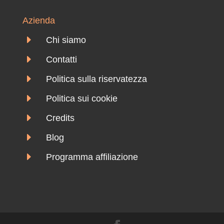
Azienda
E
Chi siamo
E
Contatti
E
Politica sulla riservatezza
E
Politica sui cookie
E
Credits
E
Blog
E
Programma affiliazione