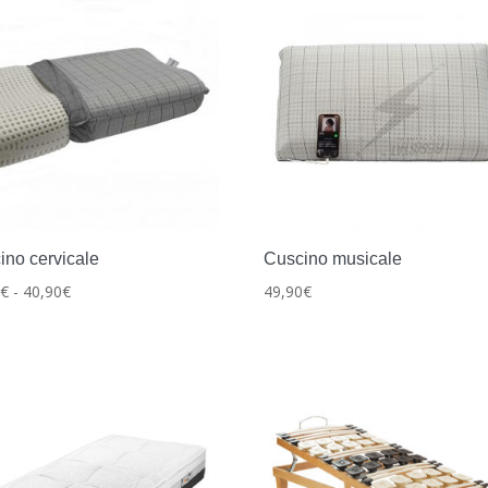
ino cervicale
Cuscino musicale
Fascia
0
€
-
40,90
€
49,90
€
di
prezzo:
da
39,90€
a
40,90€