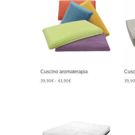
Cuscino aromaterapia
Cusc
Fascia
39,90
€
-
43,90
€
39,9
di
prezzo:
da
39,90€
a
43,90€