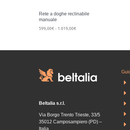
Rete a doghe reclinabile
manuale
Fascia
599,00
€
-
1.019,00
€
di
prezzo:
da
599,00€
a
1.019,00€
Guid
E
E
E
Beltalia s.r.l.
E
Via Borgo Trento Trieste, 33/5
35012 Camposampiero (PD) –
E
Italia