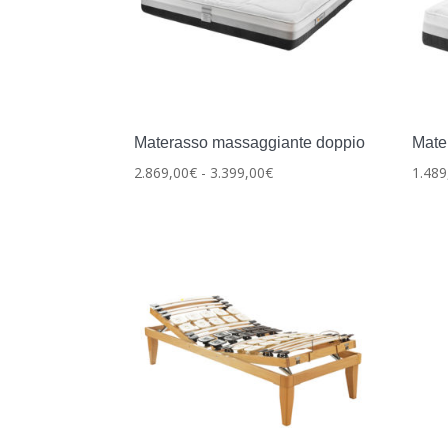
Materasso massaggiante doppio
Mate
Fascia
2.869,00
€
-
3.399,00
€
1.489
di
prezzo:
da
2.869,00€
a
3.399,00€