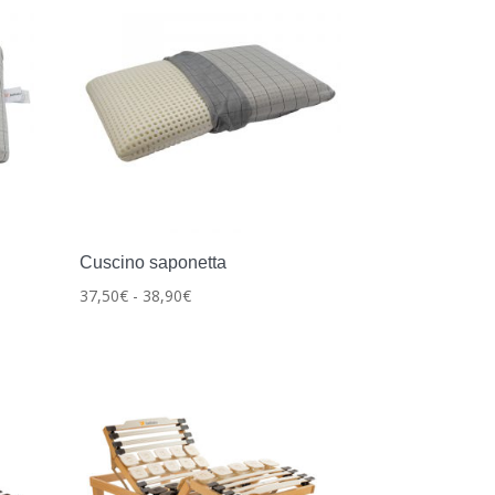
Cuscino saponetta
Fascia
37,50
€
-
38,90
€
di
prezzo:
da
37,50€
a
38,90€