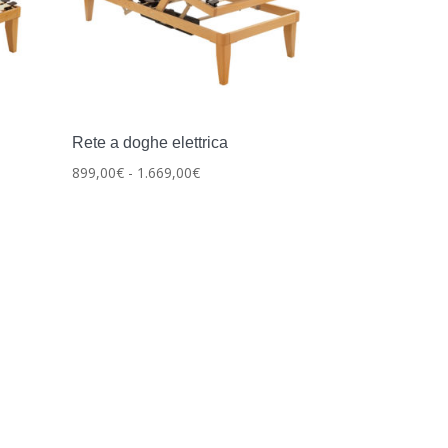
Rete a doghe elettrica
Fascia
899,00
€
-
1.669,00
€
di
prezzo:
da
899,00€
a
1.669,00€