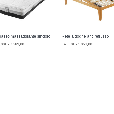
rasso massaggiante singolo
Rete a doghe anti reflusso
Fascia
Fascia
,00
€
-
2.589,00
€
649,00
€
-
1.069,00
€
di
di
prezzo:
prezzo:
da
da
1.489,00€
649,00€
a
a
2.589,00€
1.069,00€