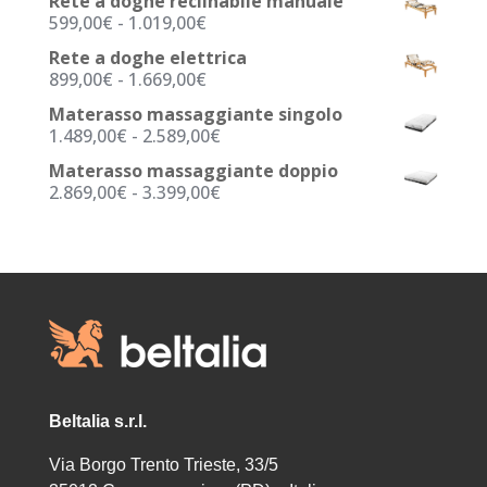
Rete a doghe reclinabile manuale
prezzo:
a
Fascia
599,00
€
-
1.019,00
€
da
40,90€
di
649,00€
Rete a doghe elettrica
prezzo:
a
Fascia
899,00
€
-
1.669,00
€
da
1.069,00€
di
599,00€
Materasso massaggiante singolo
prezzo:
a
Fascia
1.489,00
€
-
2.589,00
€
da
1.019,00€
di
899,00€
Materasso massaggiante doppio
prezzo:
a
Fascia
2.869,00
€
-
3.399,00
€
da
1.669,00€
di
1.489,00€
prezzo:
a
da
2.589,00€
2.869,00€
a
3.399,00€
Beltalia s.r.l.
Via Borgo Trento Trieste, 33/5